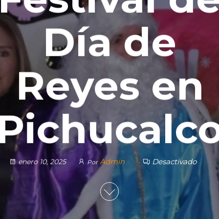
Día de
Reyes en
Pichucalc
Admin
Desactivado
enero 10, 2025
Por